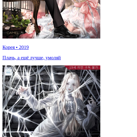
Корея
•
2019
Плачь, а ещё лучше, умоляй