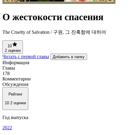
О жестокости спасения
The Cruelty of Salvation / 구원, 그 잔혹함에 대하여
10
2 оценки
Читать с первой главы
Добавить в папку
Информация
Главы
178
Комментарии
Обсуждения
Рейтинг
10
2 оценки
Год выпуска
2022