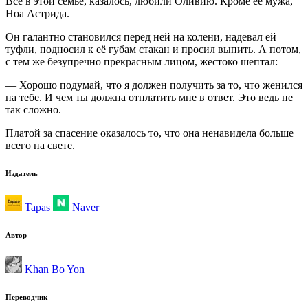
Все в этой семье, казалось, любили Оливию. Кроме её мужа,
Ноа Астрида.
Он галантно становился перед ней на колени, надевал ей
туфли, подносил к её губам стакан и просил выпить. А потом,
с тем же безупречно прекрасным лицом, жестоко шептал:
— Хорошо подумай, что я должен получить за то, что женился
на тебе. И чем ты должна отплатить мне в ответ. Это ведь не
так сложно.
Платой за спасение оказалось то, что она ненавидела больше
всего на свете.
Издатель
Tapas
Naver
Автор
Khan Bo Yon
Переводчик