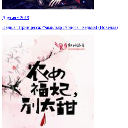
Другая
•
2019
Падшая Принцесса: Фамильяр Герцога - ведьма! (Новелла)