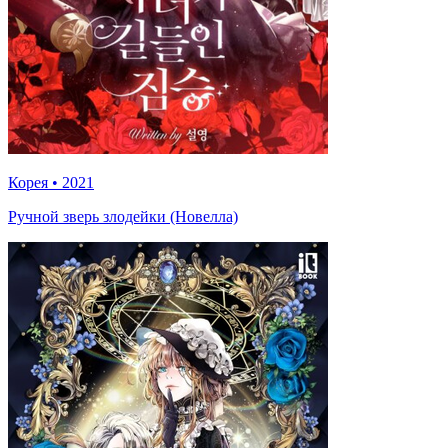
Корея
•
2021
Ручной зверь злодейки (Новелла)