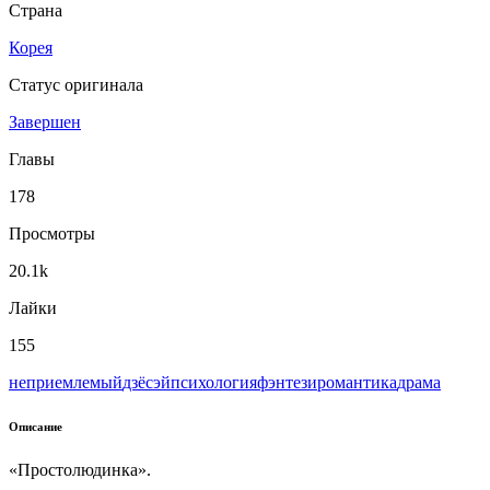
Страна
Корея
Статус оригинала
Завершен
Главы
178
Просмотры
20.1k
Лайки
155
неприемлемый
дзёсэй
психология
фэнтези
романтика
драма
Описание
«Простолюдинка».