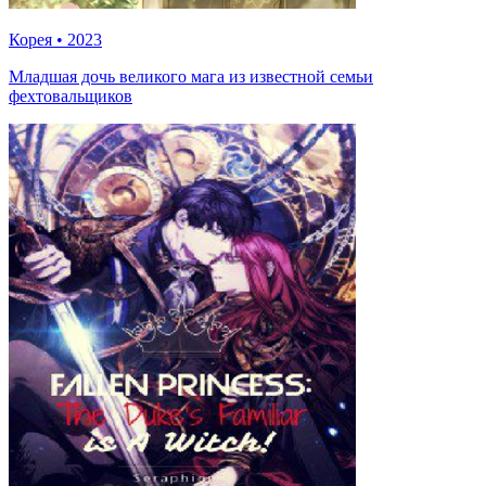
Корея
•
2023
Младшая дочь великого мага из известной семьи
фехтовальщиков