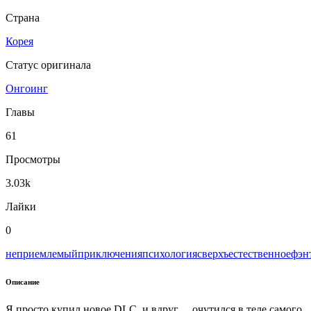
Страна
Корея
Статус оригинала
Онгоинг
Главы
61
Просмотры
3.03k
Лайки
0
неприемлемый
приключения
психология
сверхъестественное
фэн
Описание
Я просто купил новое DLC, и вдруг… очутился в теле самого