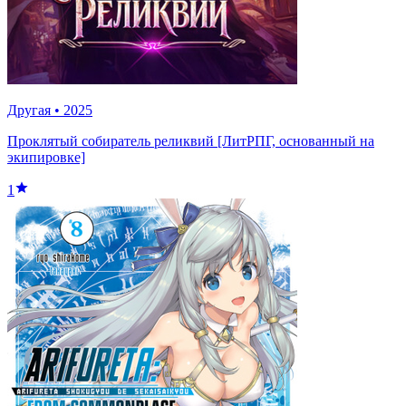
Другая
•
2025
Проклятый собиратель реликвий [ЛитРПГ, основанный на
экипировке]
1