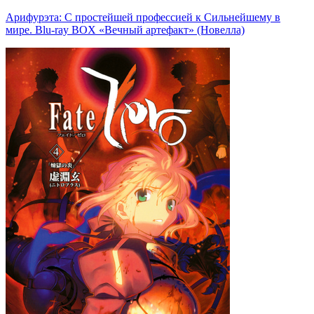
Арифурэта: С простейшей профессией к Сильнейшему в
мире. Blu-ray BOX «Вечный артефакт» (Новелла)