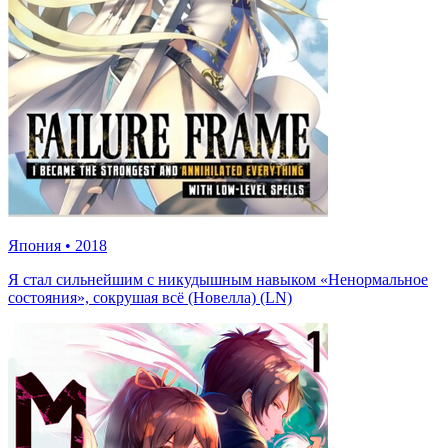
Япония
•
2018
Я стал сильнейшим с никудышным навыком «Ненормальное
состояния», сокрушая всё (Новелла) (LN)