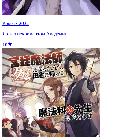
Корея
•
2022
Я стал некромантом Академии
10