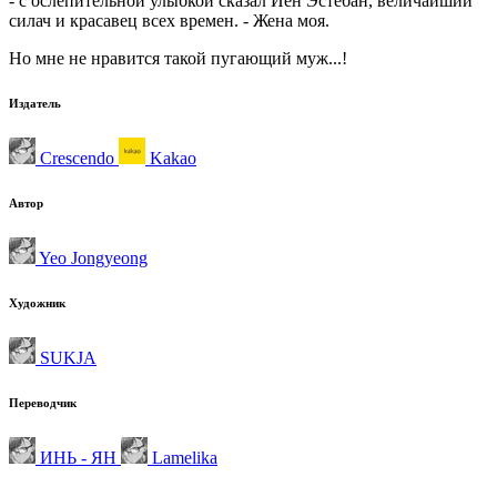
- с ослепительной улыбкой сказал Йен Эстебан, величайший
силач и красавец всех времен. - Жена моя.
Но мне не нравится такой пугающий муж...!
Издатель
Crescendo
Kakao
Автор
Yeo Jongyeong
Художник
SUKJA
Переводчик
ИНЬ - ЯН
Lamelika