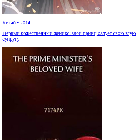
Китай
•
2014
Первый божественный феникс: злой принц балует свою злую
супругу