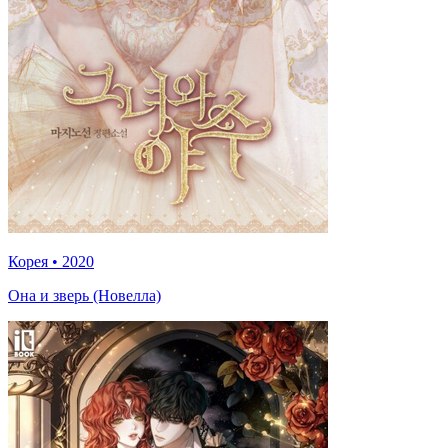
Корея
•
2020
Она и зверь (Новелла)