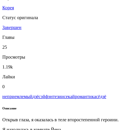
Корея
Статус оригинала
Завершен
Главы
25
Просмотры
1.19k
Лайки
0
неприемлемый
дзёсэй
фэнтези
исекай
романтика
сёдзё
Описание
Открыв глаза, я оказалась в теле второстепенной героини.
Я находилась в комнате Йена.