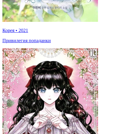
Корея
•
2021
Привилегия попаданки