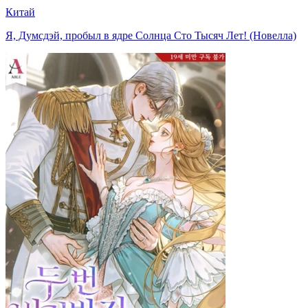
Китай
Я, Думсдэй, пробыл в ядре Солнца Сто Тысяч Лет! (Новелла)