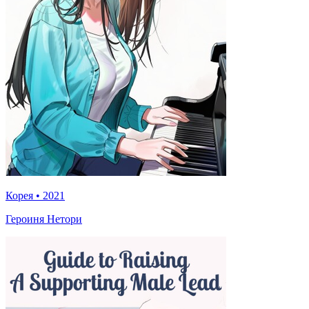
Корея
•
2021
Героиня Нетори