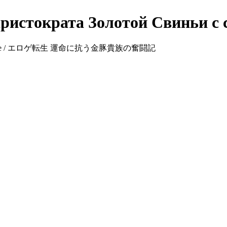
ристократа Золотой Свиньи с 
rat Against Fate / エロゲ転生 運命に抗う金豚貴族の奮闘記