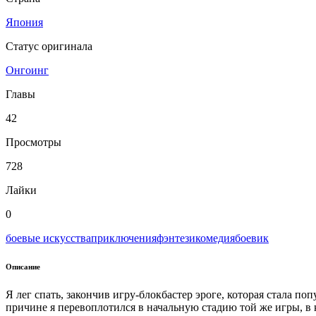
Япония
Статус оригинала
Онгоинг
Главы
42
Просмотры
728
Лайки
0
боевые искусства
приключения
фэнтези
комедия
боевик
Описание
Я лег спать, закончив игру-блокбастер эроге, которая стала по
причине я перевоплотился в начальную стадию той же игры, в 