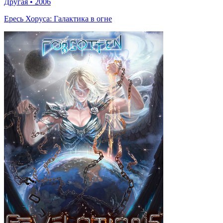
Другая
•
2006
Ересь Хоруса: Галактика в огне