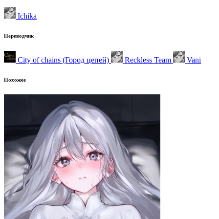
Ichika
Переводчик
City of chains (Город цепей)
Reckless Team
Vani
Похожее