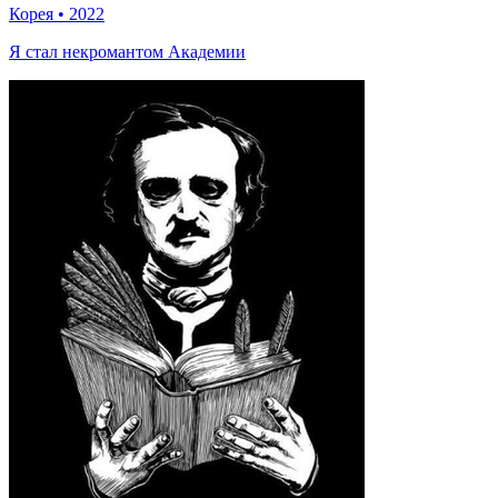
Корея
•
2022
Я стал некромантом Академии