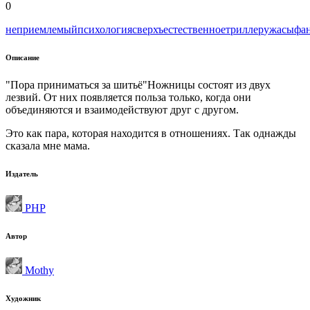
0
неприемлемый
психология
сверхъестественное
триллер
ужасы
фа
Описание
"Пора приниматься за шитьё"Ножницы состоят из двух
лезвий. От них появляется польза только, когда они
объединяются и взаимодействуют друг с другом.
Это как пара, которая находится в отношениях. Так однажды
сказала мне мама.
Издатель
PHP
Автор
Mothy
Художник