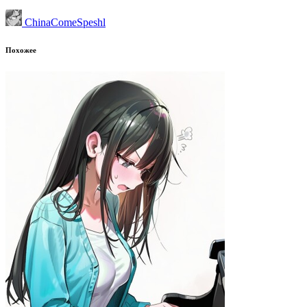
ChinaComeSpeshl
Похожее