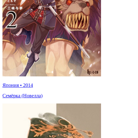
Япония
•
2014
Семёрка (Новелла)