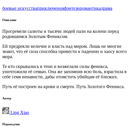
боевые искусства
приключения
фэнтези
романтика
драма
Описание
Прогремели салюты и тысячи людей пали на колени перед
родившимся Золотым Фениксом.
Ей предрекли величие и власть над миром. Лишь не многие
знают, что её сила способна привести к падению и хаосу всего
мира.
Те кто скрывались в тени и возжелали силы феникса,
уничтожили её семью. Она же запомнив всю боль, взрастила в
себе семя ненависти, дабы отомстить убийцам её близких.
Путь её построен на крови и смерти. Путь Золотого Феникса.
Автор
Ling Xiao
Переводчик