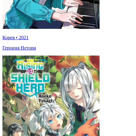
Корея
•
2021
Героиня Нетори