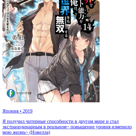
Япония
•
2019
Я получил читерные способности в другом мире и стал
экстраординарным в реальном~ повышение уровня изменило
мою жизнь~ (Новелла)