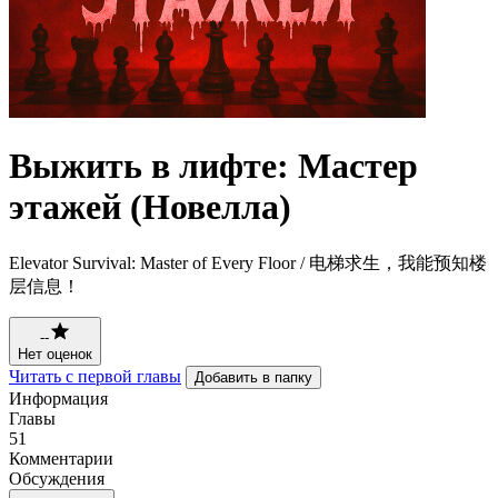
Выжить в лифте: Мастер
этажей (Новелла)
Elevator Survival: Master of Every Floor / 电梯求生，我能预知楼
层信息！
--
Нет оценок
Читать с первой главы
Добавить в папку
Информация
Главы
51
Комментарии
Обсуждения