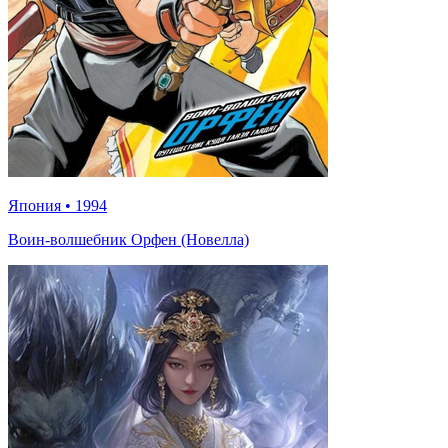
Япония
•
1994
Воин-волшебник Орфен (Новелла)