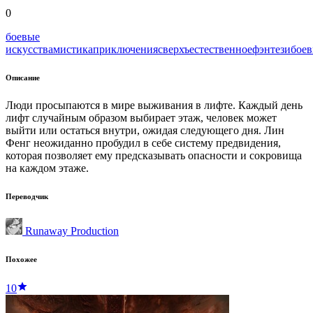
0
боевые
искусства
мистика
приключения
сверхъестественное
фэнтези
боев
Описание
Люди просыпаются в мире выживания в лифте. Каждый день
лифт случайным образом выбирает этаж, человек может
выйти или остаться внутри, ожидая следующего дня. Лин
Фенг неожиданно пробудил в себе систему предвидения,
которая позволяет ему предсказывать опасности и сокровища
на каждом этаже.
Переводчик
Runaway Production
Похожее
10