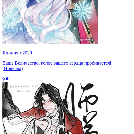
Япония
•
2020
Ваше Величество, голос вашего сердца пробивается!
(Новелла)
9