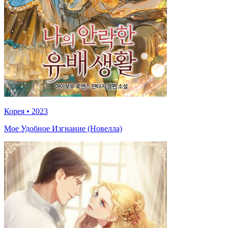
Корея
•
2023
Мое Удобное Изгнание (Новелла)