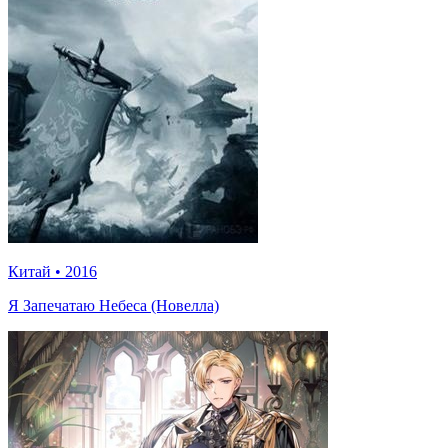
Китай
•
2016
Я Запечатаю Небеса (Новелла)