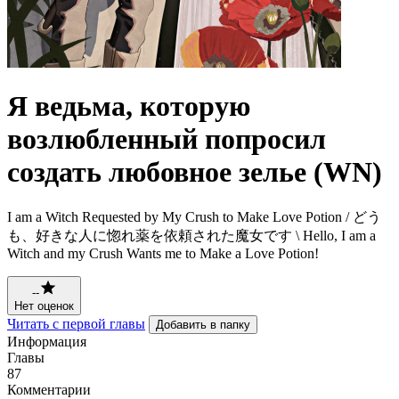
Я ведьма, которую
возлюбленный попросил
создать любовное зелье (WN)
I am a Witch Requested by My Crush to Make Love Potion / どう
も、好きな人に惚れ薬を依頼された魔女です \ Hello, I am a
Witch and my Crush Wants me to Make a Love Potion!
--
Нет оценок
Читать с первой главы
Добавить в папку
Информация
Главы
87
Комментарии