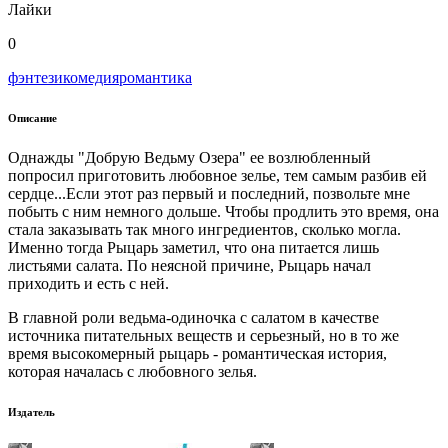
Лайки
0
фэнтези
комедия
романтика
Описание
Однажды "Добрую Ведьму Озера" ее возлюбленный
попросил приготовить любовное зелье, тем самым разбив ей
сердце...Если этот раз первый и последний, позвольте мне
побыть с ним немного дольше. Чтобы продлить это время, она
стала заказывать так много ингредиентов, сколько могла.
Именно тогда Рыцарь заметил, что она питается лишь
листьями салата. По неясной причине, Рыцарь начал
приходить и есть с ней.
В главной роли ведьма-одиночка с салатом в качестве
источника питательных веществ и серьезный, но в то же
время высокомерный рыцарь - романтическая история,
которая началась с любовного зелья.
Издатель