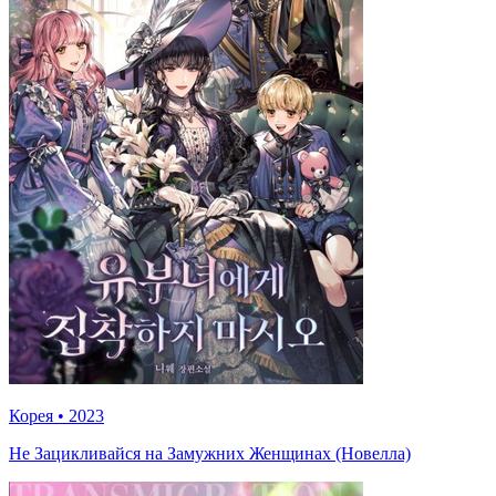
Корея
•
2023
Не Зацикливайся на Замужних Женщинах (Новелла)