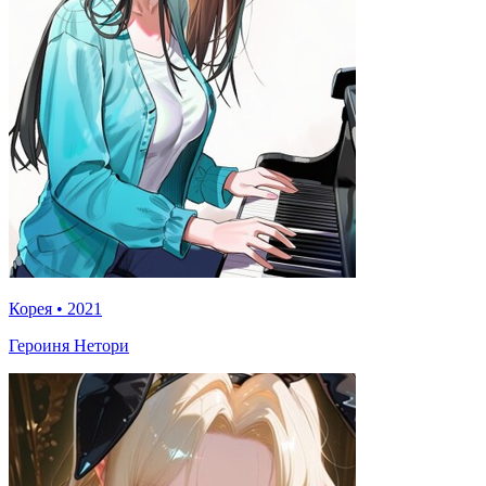
Корея
•
2021
Героиня Нетори