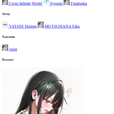
Cross Infinite World
Syosetu
Futabasha
Автор
YATATE Hajime
MUTSUHANA Eiko
Художник
vient
Похожее