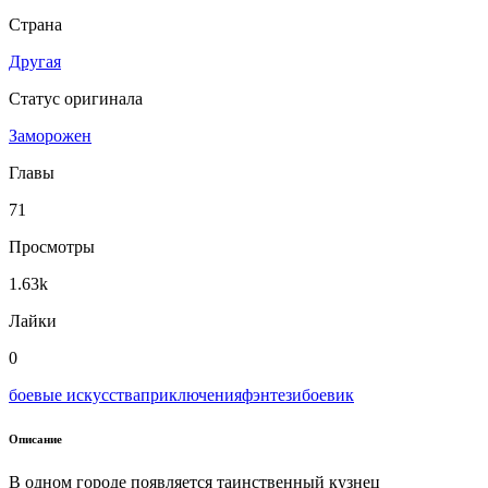
Страна
Другая
Статус оригинала
Заморожен
Главы
71
Просмотры
1.63k
Лайки
0
боевые искусства
приключения
фэнтези
боевик
Описание
В одном городе появляется таинственный кузнец