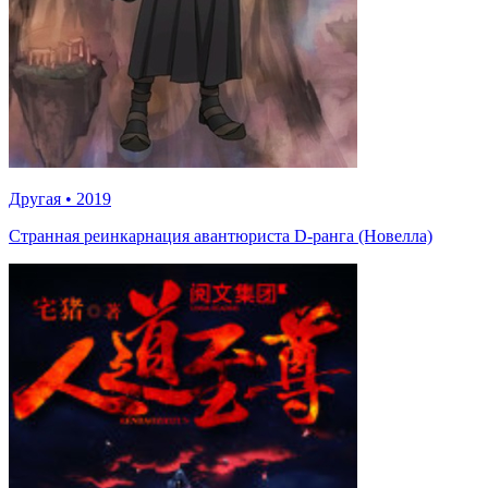
Другая
•
2019
Странная реинкарнация авантюриста D-ранга (Новелла)