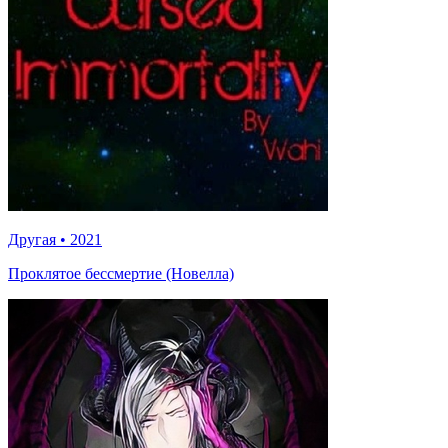
Другая
•
2021
Проклятое бессмертие (Новелла)