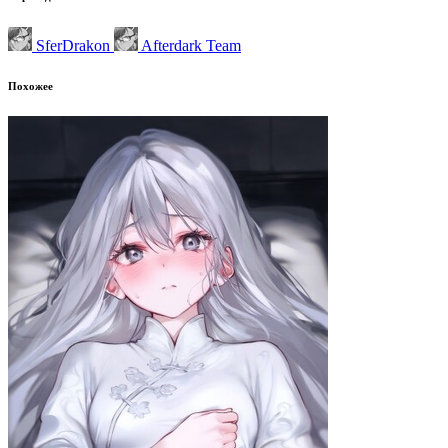
SferDrakon
Afterdark Team
Похожее