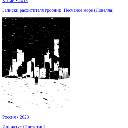
Китай
•
2013
Записки расхитителя гробниц. Песчаное море (Новелла)
Россия
•
2023
Инвиктус (Прототип)