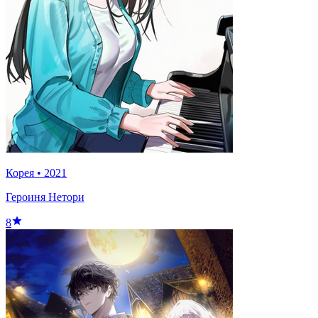
Корея
•
2021
Героиня Нетори
8