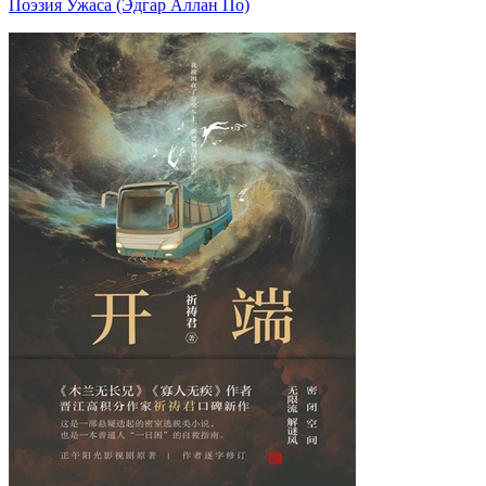
Поэзия Ужаса (Эдгар Аллан По)