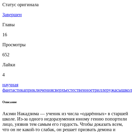
Статус оригинала
Завершен
Главы
16
Просмотры
652
Лайки
4
научная
фантастика
приключения
сверхъестественное
триллер
ужасы
школ
Описание
Акэми Накадзима — ученик из числа «одарённых» в старшей
школе. Из-за одного недоразумения юному гению попортили
лицо, уязвив тем самым его гордость. Чтобы доказать всем,
что он не какой-то слабак, он решает призвать демона и