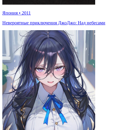
Япония
•
2011
Невероятные приключения ДжоДжо: Над небесами