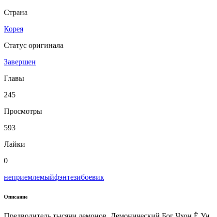
Страна
Корея
Статус оригинала
Завершен
Главы
245
Просмотры
593
Лайки
0
неприемлемый
фэнтези
боевик
Описание
Предводитель тысячи демонов, Демонический Бог Чхон Ё Ун.