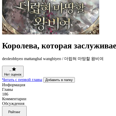
Королева, которая заслужива
deoleobhyeo mattanghal wangbiyeo / 더럽혀 마땅할 왕비여
--
Нет оценок
Читать с первой главы
Добавить в папку
Информация
Главы
186
Комментарии
Обсуждения
Рейтинг