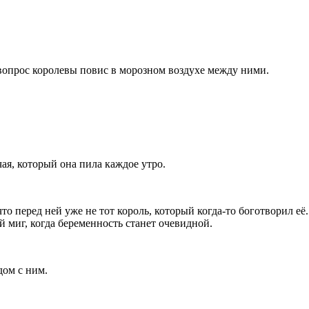
 вопрос королевы повис в морозном воздухе между ними.
ая, который она пила каждое утро.
то перед ней уже не тот король, который когда-то боготворил её.
й миг, когда беременность станет очевидной.
дом с ним.