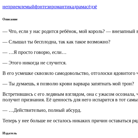
неприемлемый
фэнтези
романтика
драма
сёдзё
Описание
— Что, если у нас родится ребёнок, мой король? — внезапный
— Слышал ты бесплодна, так как такое возможно?
— …Я просто говорю, если…
— Этого никогда не случится.
В его усмешке сквозило самодовольство, отголоски ядовитого ч
— Ты думаешь, я позволю крови варвара запятнать мой трон?
Встретившись с его ледяным взглядом, она с ужасом осознала, ч
получит признания. Её ценность для него испарится в тот самы
— …Действительно, полный абсурд.
Теперь у нее больше не осталось никаких причин оставаться ря
Издатель