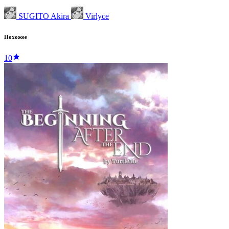
SUGITO Akira
Virlyce
Похожее
10