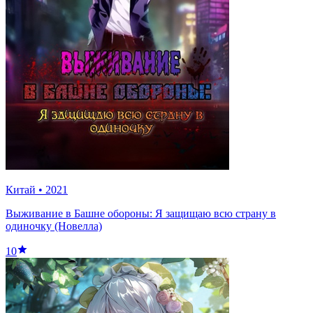
Китай
•
2021
Выживание в Башне обороны: Я защищаю всю страну в
одиночку (Новелла)
10