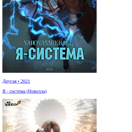
Другая
•
2021
Я - система (Новелла)