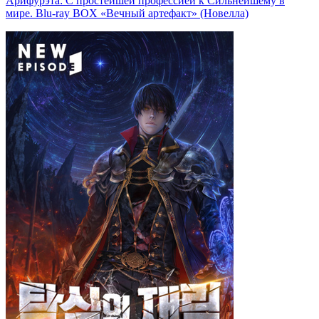
Арифурэта: С простейшей профессией к Сильнейшему в
мире. Blu-ray BOX «Вечный артефакт» (Новелла)