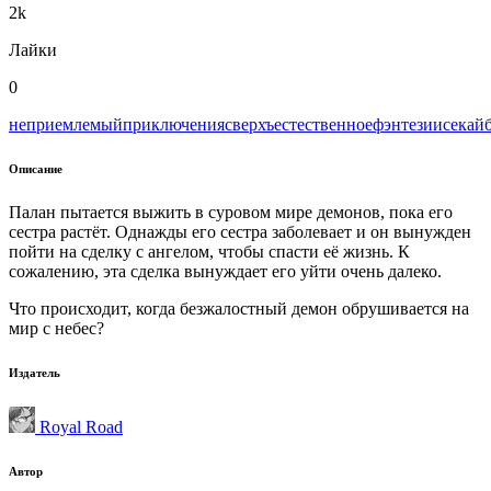
2k
Лайки
0
неприемлемый
приключения
сверхъестественное
фэнтези
исекай
Описание
Палан пытается выжить в суровом мире демонов, пока его
сестра растёт. Однажды его сестра заболевает и он вынужден
пойти на сделку с ангелом, чтобы спасти её жизнь. К
сожалению, эта сделка вынуждает его уйти очень далеко.
Что происходит, когда безжалостный демон обрушивается на
мир с небес?
Издатель
Royal Road
Автор