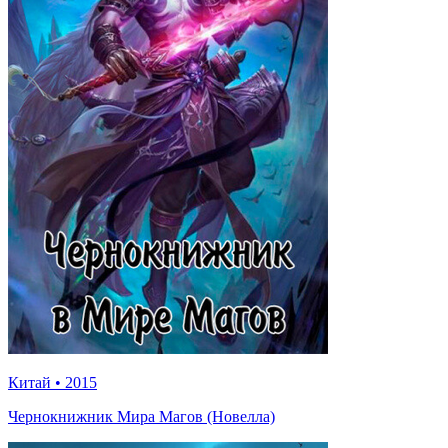
Китай
•
2015
Чернокнижник Мира Магов (Новелла)