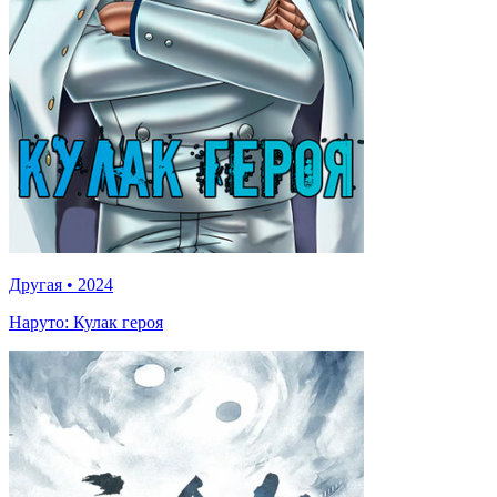
Другая
•
2024
Наруто: Кулак героя