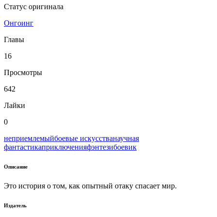
Статус оригинала
Онгоинг
Главы
16
Просмотры
642
Лайки
0
неприемлемый
боевые искусства
научная
фантастика
приключения
фэнтези
боевик
Описание
Это история о том, как опытный отаку спасает мир.
Издатель