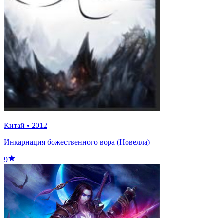
Китай
•
2012
Инкарнация божественного вора (Новелла)
9