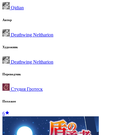
Qidian
Автор
Deathwing Neltharion
Художник
Deathwing Neltharion
Переводчик
Студия Гротеск
Похожее
6