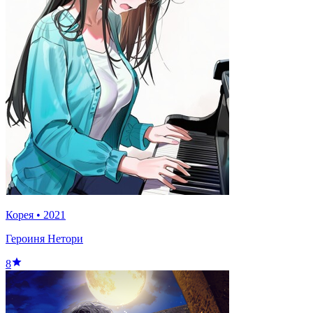
Корея
•
2021
Героиня Нетори
8