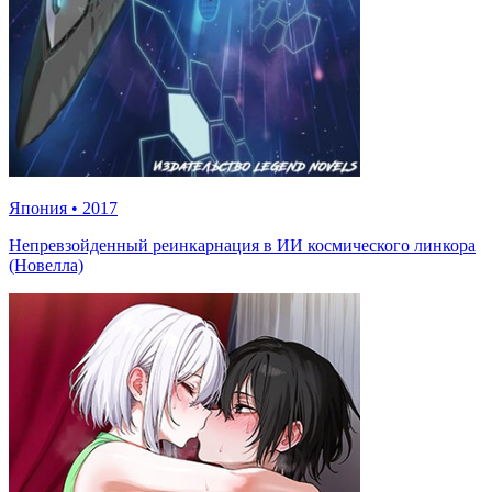
Япония
•
2017
Непревзойденный реинкарнация в ИИ космического линкора
(Новелла)