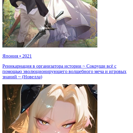
Япония
•
2021
Реинкарнация в организатора истории ~ Сокруши всё с
помощью эволюционирующего волшебного меча и игровых
знаний ~ (Новелла)