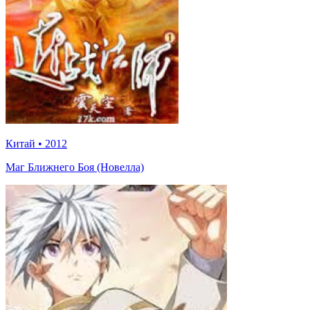
Китай
•
2012
Маг Ближнего Боя (Новелла)