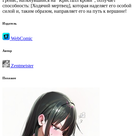
Грейвс, наткнувшийся на “Кристалл крови”, получает
способность: [Ходячий мертвец], которая наделяет его особой
силой и, таким образом, направляет его на путь к вершине!
Издатель
WebComic
Автор
Zentmeister
Похожее