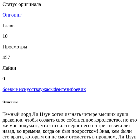
Статус оригинала
Онгоинг
Главы
10
Просмотры
457
Лайки
0
боевые искусства
ужасы
фэнтези
боевик
Описание
Темный лорд Ли Цзун хотел изгнать четыре высших души
драконов, чтобы создать свое собственное королевство, но кто
же мог подумать, что эта сила вернет его на три тысячи лет
назад, во времена, когда он был подростком! Зная, кем были
его враги, которым он не смог отомстить в прошлом, Ли Цзун