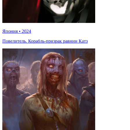
Япония
•
2024
Повелитель. Корабль-призрак равнин Катз