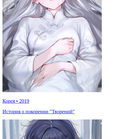
Корея
•
2019
История о покорении "Творений"