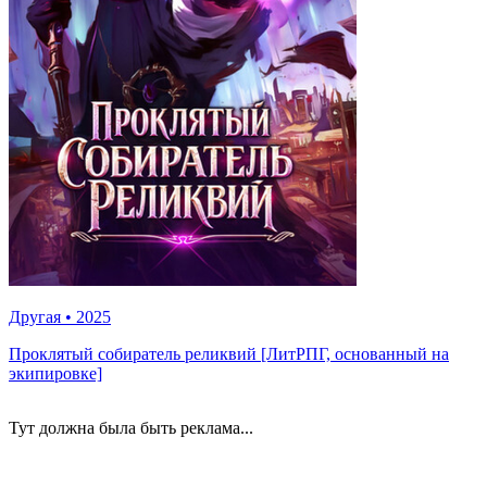
Другая
•
2025
Проклятый собиратель реликвий [ЛитРПГ, основанный на
экипировке]
Тут должна была быть реклама...