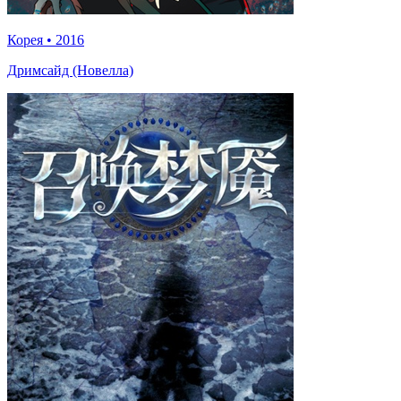
Корея
•
2016
Дримсайд (Новелла)