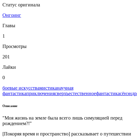
Статус оригинала
Онгоинг
Главы
1
Просмотры
201
Лайки
0
боевые искусства
мистика
научная
фантастика
приключения
сверхъестественное
фантастика
сёнэн
др
Описание
"Моя жизнь на земле была всего лишь симуляцией перед
рождением?!"
[Покоряя время и пространство] рассказывает о путешествии