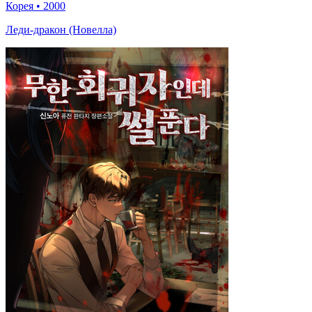
Корея
•
2000
Леди-дракон (Новелла)