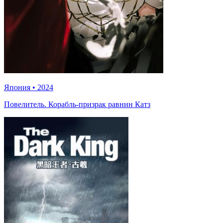
Япония
•
2024
Повелитель. Корабль-призрак равнин Катз