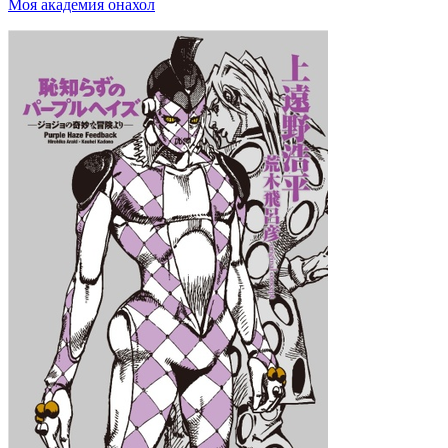
Моя академия онахол