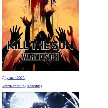
Другая
•
2023
Убить солнце (Новелла)