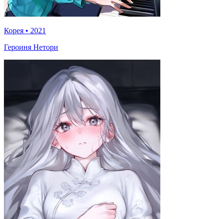
Корея
•
2021
Героиня Нетори