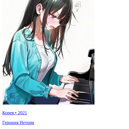
Корея
•
2021
Героиня Нетори