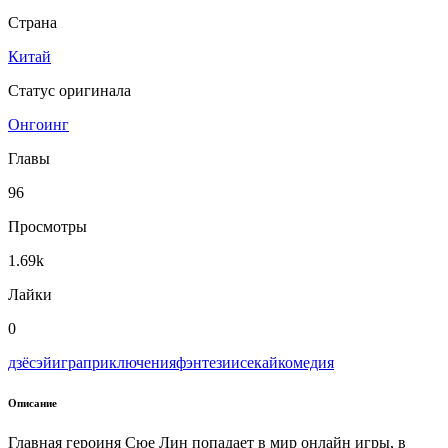
Страна
Китай
Статус оригинала
Онгоинг
Главы
96
Просмотры
1.69k
Лайки
0
дзёсэй
игра
приключения
фэнтези
исекай
комедия
Описание
Главная героиня Сюе Лин попадает в мир онлайн игры, в