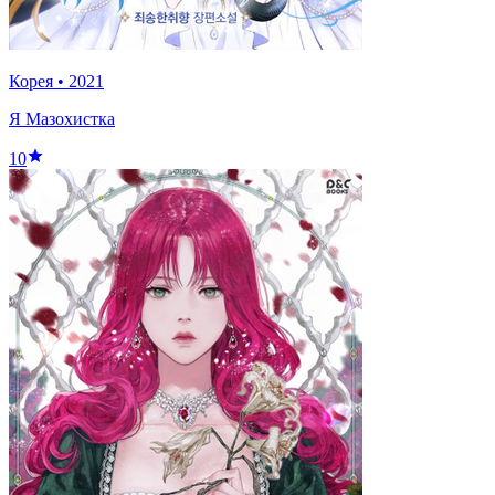
Корея
•
2021
Я Мазохистка
10