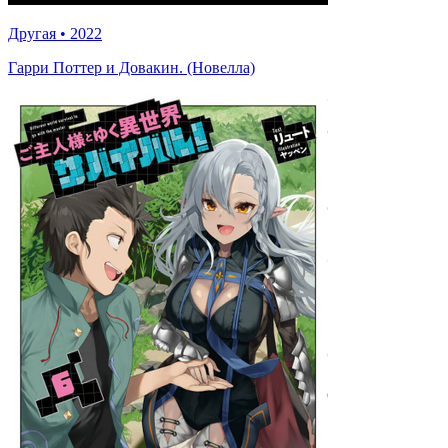
Другая
•
2022
Гарри Поттер и Довакин. (Новелла)