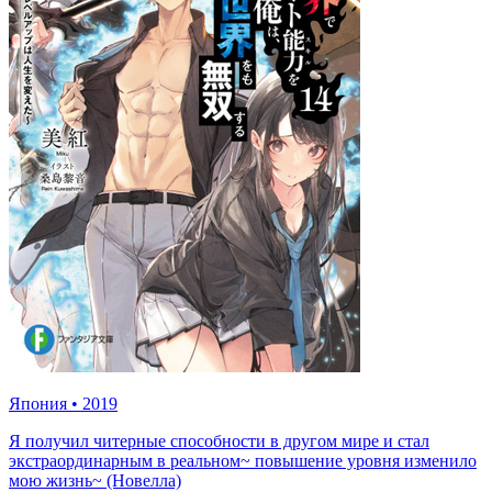
Япония
•
2019
Я получил читерные способности в другом мире и стал
экстраординарным в реальном~ повышение уровня изменило
мою жизнь~ (Новелла)