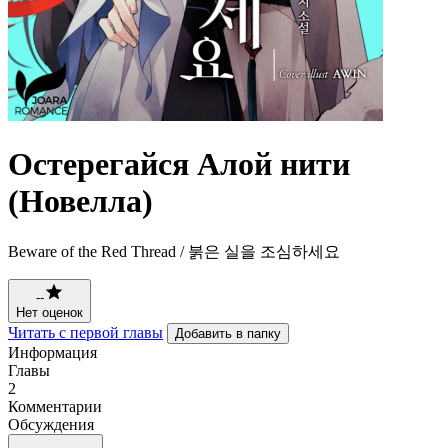
Остерегайся Алой нити
(Новелла)
Beware of the Red Thread / 붉은 실을 조심하세요
--
Нет оценок
Читать с первой главы
Добавить в папку
Информация
Главы
2
Комментарии
Обсуждения