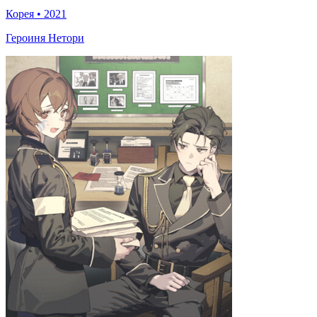
Корея
•
2021
Героиня Нетори