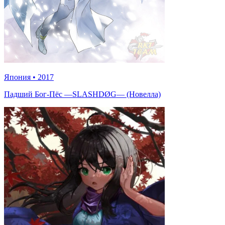
Япония
•
2017
Падший Бог-Пёс —SLASHDØG— (Новелла)