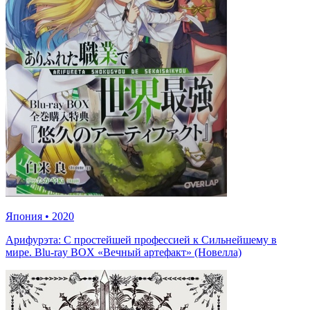
Япония
•
2020
Арифурэта: С простейшей профессией к Сильнейшему в
мире. Blu-ray BOX «Вечный артефакт» (Новелла)