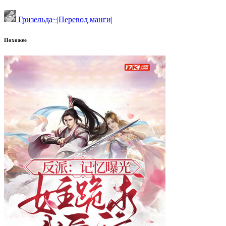
Гризельда~|Перевод манги|
Похожее