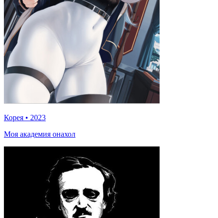
Корея
•
2023
Моя академия онахол