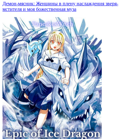
Демон-мясник: Женщины в плену наслаждения зверя-
мстителя и моя божественная муза