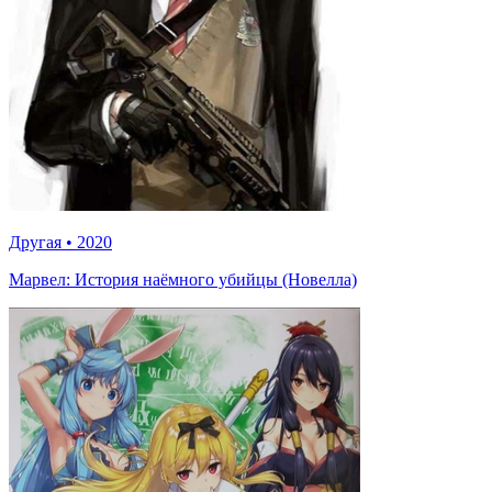
Другая
•
2020
Марвел: История наёмного убийцы (Новелла)