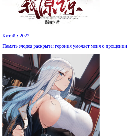
Китай
•
2022
Память злодея раскрыта: героиня умоляет меня о прощении