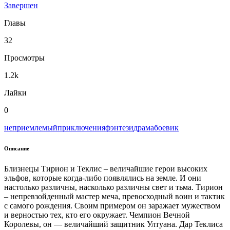
Завершен
Главы
32
Просмотры
1.2k
Лайки
0
неприемлемый
приключения
фэнтези
драма
боевик
Описание
Близнецы Тирион и Теклис – величайшие герои высоких
эльфов, которые когда-либо появлялись на земле. И они
настолько различны, насколько различны свет и тьма. Тирион
– непревзойденный мастер меча, превосходный воин и тактик
с самого рождения. Своим примером он заражает мужеством
и верностью тех, кто его окружает. Чемпион Вечной
Королевы, он — величайший защитник Ултуана. Дар Теклиса