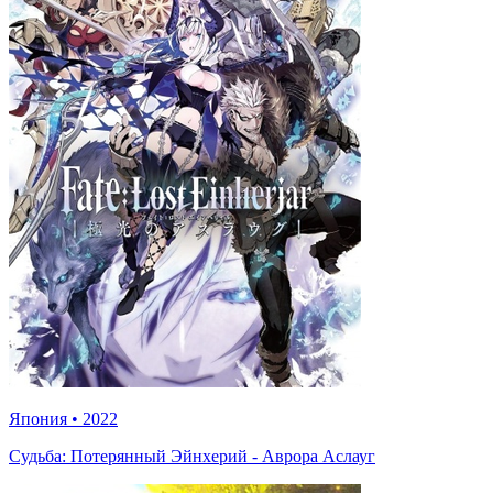
Япония
•
2022
Судьба: Потерянный Эйнхерий - Аврора Аслауг