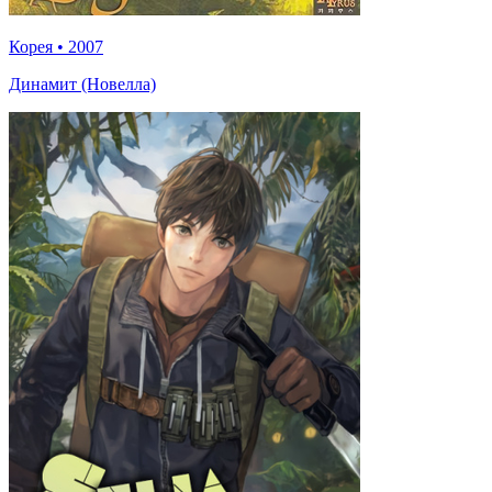
Корея
•
2007
Динамит (Новелла)