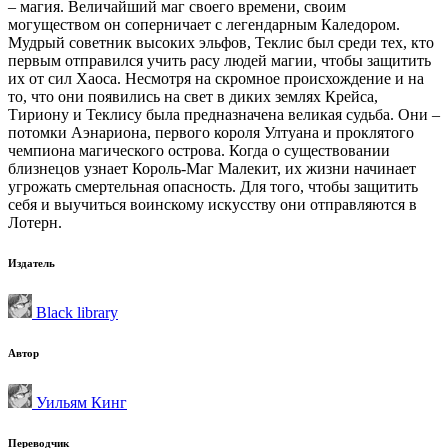
– магия. Величайший маг своего времени, своим
могуществом он соперничает с легендарным Каледором.
Мудрый советник высоких эльфов, Теклис был среди тех, кто
первым отправился учить расу людей магии, чтобы защитить
их от сил Хаоса. Несмотря на скромное происхождение и на
то, что они появились на свет в диких землях Крейса,
Тириону и Теклису была предназначена великая судьба. Они –
потомки Аэнариона, первого короля Ултуана и проклятого
чемпиона магического острова. Когда о существовании
близнецов узнает Король-Маг Малекит, их жизни начинает
угрожать смертельная опасность. Для того, чтобы защитить
себя и выучиться воинскому искусству они отправляются в
Лотерн.
Издатель
Black library
Автор
Уильям Кинг
Переводчик