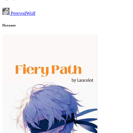
PerevodWolf
Похожее