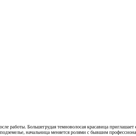
сле работы. Большегрудая темноволосая красавица приглашает ег
 подземелье, начальница меняется ролями с бывшим профессион