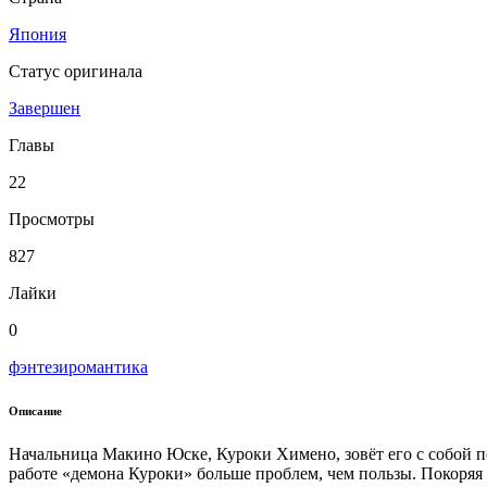
Япония
Статус оригинала
Завершен
Главы
22
Просмотры
827
Лайки
0
фэнтези
романтика
Описание
Начальница Макино Юске, Куроки Химено, зовёт его с собой по
работе «демона Куроки» больше проблем, чем пользы. Покоряя