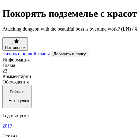
Покорять подземелье с красо
Attacking dungeon with the beautiful boss is overti
--
Нет оценок
Читать с первой главы
Добавить в папку
Информация
Главы
22
Комментарии
Обсуждения
Рейтинг
--
Нет оценок
Год выпуска
2017
Страна