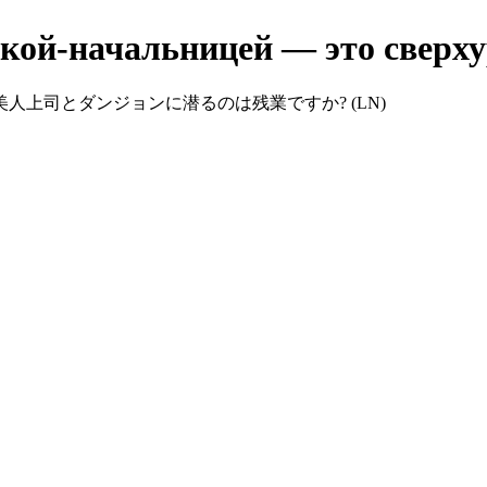
ткой-начальницей — это сверх
me work? (LN) / 美人上司とダンジョンに潜るのは残業ですか? (LN)