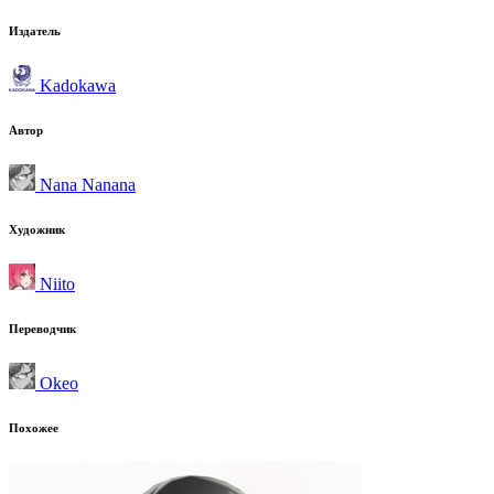
Издатель
Kadokawa
Автор
Nana Nanana
Художник
Niito
Переводчик
Okeo
Похожее