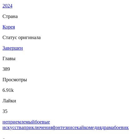
2024
Страна
Корея
Статус оригинала
Завершен
Главы
389
Просмотры
6.91k
Лайки
35
неприемлемый
боевые
искусства
приключения
фэнтези
исекай
комедия
драма
боевик