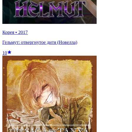
Корея
•
2017
Гельмут: отвергнутое дитя (Новелла)
10