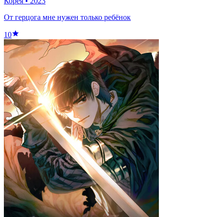
Корея
•
2023
От герцога мне нужен только ребёнок
10