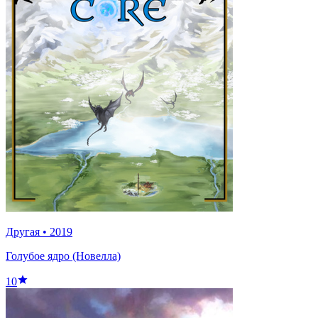
Другая
•
2019
Голубое ядро (Новелла)
10