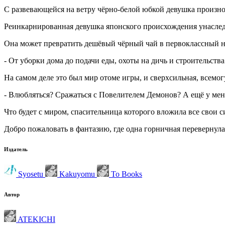
С развевающейся на ветру чёрно-белой юбкой девушка произнос
Реинкарнированная девушка японского происхождения унаследо
Она может превратить дешёвый чёрный чай в первоклассный на
- От уборки дома до подачи еды, охоты на дичь и строительст
На самом деле это был мир отоме игры, и сверхсильная, всемог
- Влюбляться? Сражаться с Повелителем Демонов? А ещё у меня
Что будет с миром, спасительница которого вложила все свои с
Добро пожаловать в фантазию, где одна горничная перевернул
Издатель
Syosetu
Kakuyomu
To Books
Автор
ATEKICHI