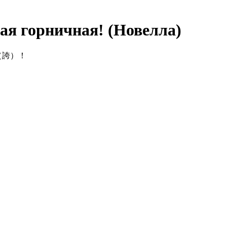
ая горничная! (Новелла)
です（誇）！