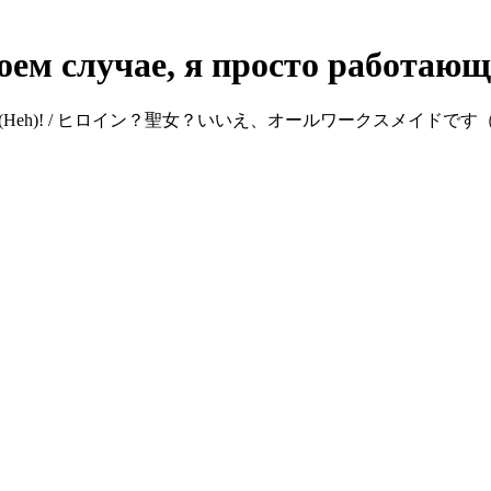
оем случае, я просто работающ
an All-Works Maid (Heh)! / ヒロイン？聖女？いいえ、オールワークスメイド