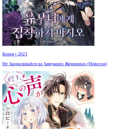
Корея
•
2023
Не Зацикливайся на Замужних Женщинах (Новелла)