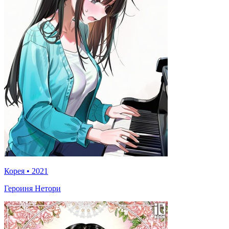
Корея
•
2021
Героиня Нетори