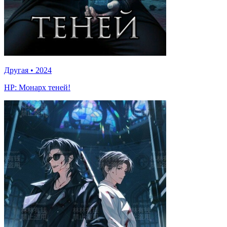
Другая
•
2024
HP: Монарх теней!