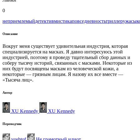
0
неприемлемый
детектив
мистика
повседневность
триллер
ужасы
к
Описание
Вокруг меня существует удивительная индустрия, которая
специализируется на масках. Я давно интересуюсь этой
индустрией, поэтому я проведу тщательный сбор данных и
соберу тысячу историй, связанных с масками. Некоторые из
них будут посвящены маскам из человеческой кожи, а
некоторые — грязным лицам. Я назову их все вместе —
«Тысяча лиц».
Автор
XU Kennedy
XU Kennedy
Переводчик
voshtof
Не грамотный идиот