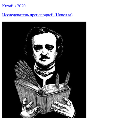
Китай
•
2020
Исследователь преисподней (Новелла)