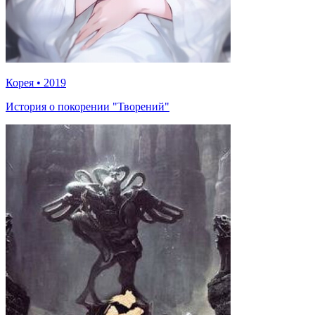
Корея
•
2019
История о покорении "Творений"