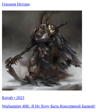
Героиня Нетори
Китай
•
2023
Warhammer 40K: Я Не Хочу Быть Консервной Банкой!