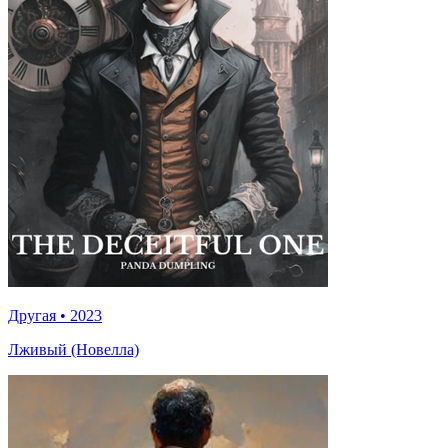
Другая
•
2023
Лживый (Новелла)