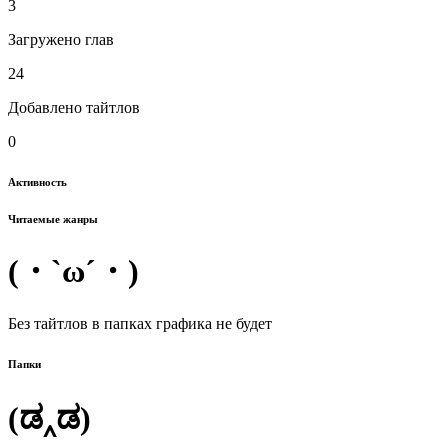
3
Загружено глав
24
Добавлено тайтлов
0
Активность
Читаемые жанры
(・`ω´・)
Без тайтлов в папках графика не будет
Папки
(ಡ‸ಡ)