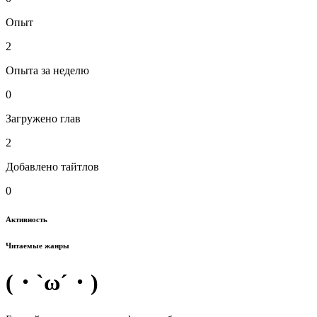
Опыт
2
Опыта за неделю
0
Загружено глав
2
Добавлено тайтлов
0
Активность
Читаемые жанры
(・`ω´・)