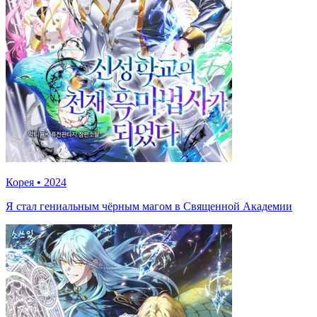
Корея
•
2024
Я стал гениальным чёрным магом в Священной Академии