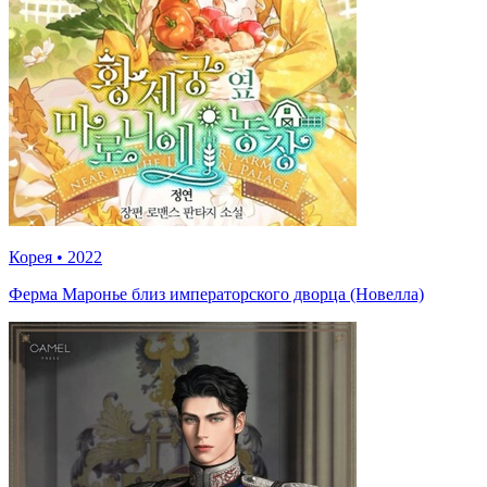
Корея
•
2022
Ферма Маронье близ императорского дворца (Новелла)