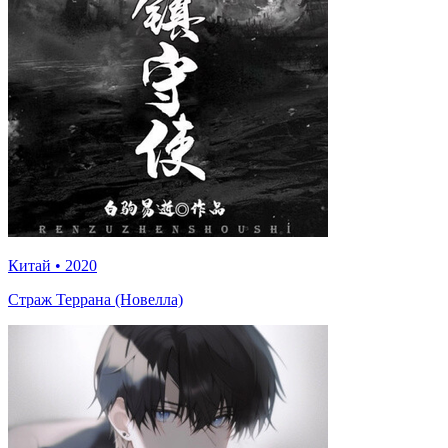
Китай
•
2020
Страж Террана (Новелла)