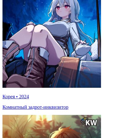
Корея
•
2024
Комнатный задрот-инквизитор