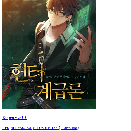
Корея
•
2016
Теория эволюции охотника (Новелла)