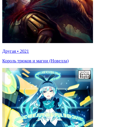
Другая
•
2021
Король трюков и магии (Новелла)