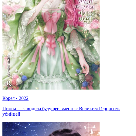
Корея
•
2022
Пиона — я видела будущее вместе с Великим Герцогом-
убийцей