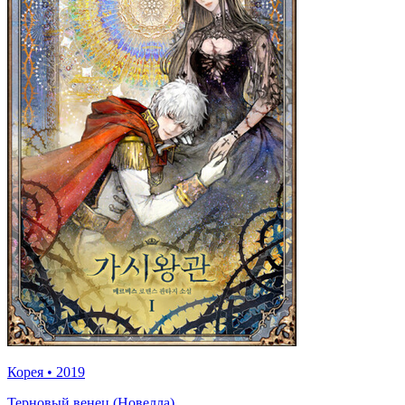
Корея
•
2019
Терновый венец (Новелла)