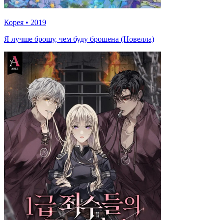
Корея
•
2019
Я лучше брошу, чем буду брошена (Новелла)