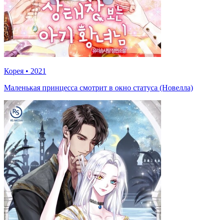
Корея
•
2021
Маленькая принцесса смотрит в окно статуса (Новелла)