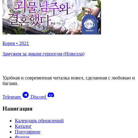
Корея
•
2021
Замужем за диким герцогом (Новелла)
Удобная и современная читалка новел, сделанная с любовью и
багами.
Telegram
Discord
Навигация
Календарь обновлений
Каталог
Популярное
Форум