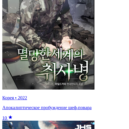
Корея
•
2022
Апокалиптическое пробуждение шеф-повара
10