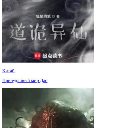
Китай
Причудливый мир Дао