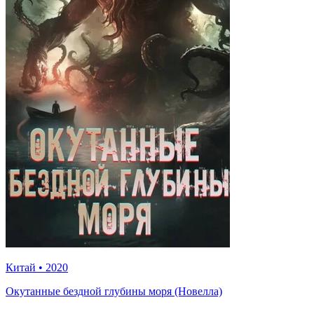
Китай
•
2020
Окутанные бездной глубины моря (Новелла)