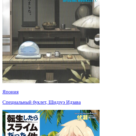
Япония
Специальный буклет, Шидзуэ Идзава