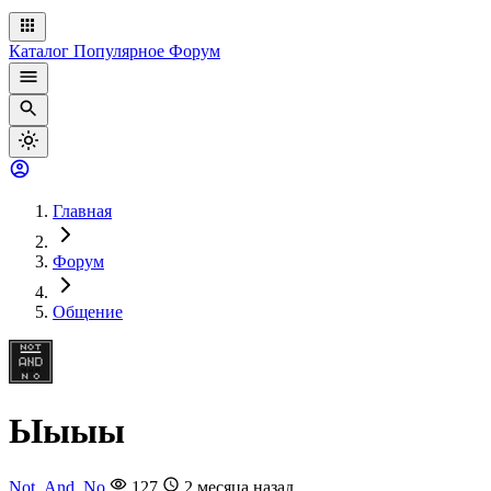
Каталог
Популярное
Форум
Главная
Форум
Общение
Ыыыы
Not_And_No
127
2 месяца назад