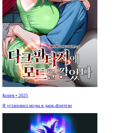
Корея
•
2025
Я установил моды в дарк-фэнтези