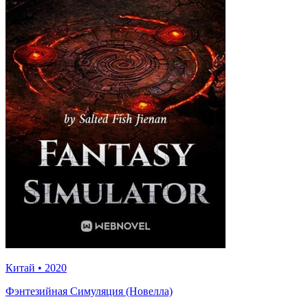
Китай
•
2020
Фэнтезийная Симуляция (Новелла)