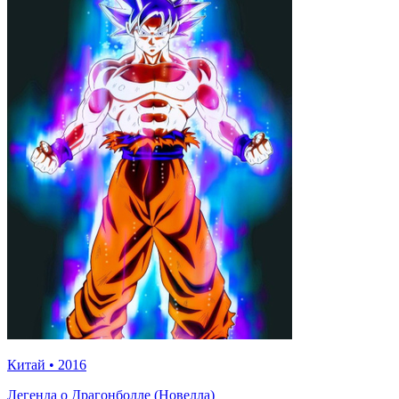
Китай
•
2016
Легенда о Драгонболле (Новелла)