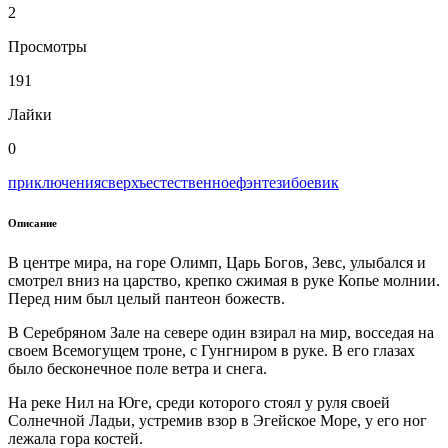
2
Просмотры
191
Лайки
0
приключения
сверхъестественное
фэнтези
боевик
Описание
В центре мира, на горе Олимп, Царь Богов, Зевс, улыбался и
смотрел вниз на царство, крепко сжимая в руке Копье молнии.
Перед ним был целый пантеон божеств.
В Серебряном Зале на севере один взирал на мир, восседая на
своем Всемогущем троне, с Гунгниром в руке. В его глазах
было бесконечное поле ветра и снега.
На реке Нил на Юге, среди которого стоял у руля своей
Солнечной Ладьи, устремив взор в Эгейское Море, у его ног
лежала гора костей.