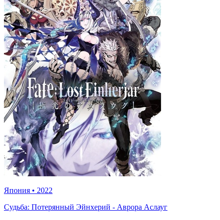
Япония
•
2022
Судьба: Потерянный Эйнхерий - Аврора Аслауг