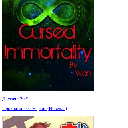
Другая
•
2021
Проклятое бессмертие (Новелла)