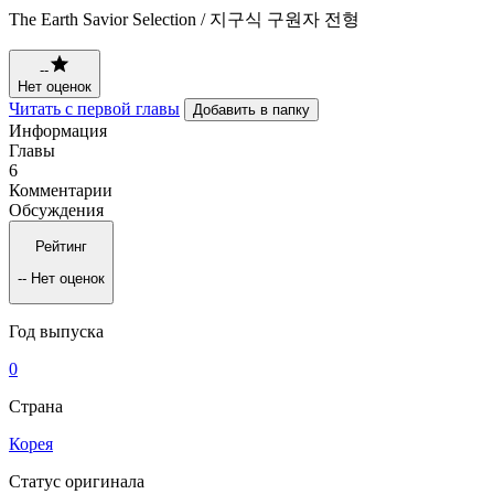
The Earth Savior Selection / 지구식 구원자 전형
--
Нет оценок
Читать с первой главы
Добавить в папку
Информация
Главы
6
Комментарии
Обсуждения
Рейтинг
--
Нет оценок
Год выпуска
0
Страна
Корея
Статус оригинала