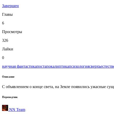
Завершен
Главы
6
Просмотры
326
Лайки
0
научная фантастика
постапокалиптика
психология
сверхъестеств
Описание
С объявлением о конце света, на Земле появились ужасные сущ
Переводчик
NN Team