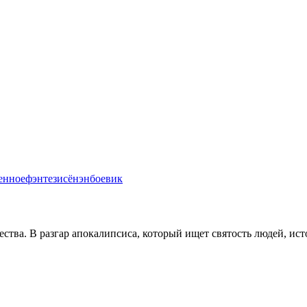
енное
фэнтези
сёнэн
боевик
ества. В разгар апокалипсиса, который ищет святость людей, ис