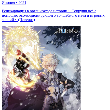
Япония
•
2021
Реинкарнация в организатора истории ~ Сокруши всё с
помощью эволюционирующего волшебного меча и игровых
знаний ~ (Новелла)