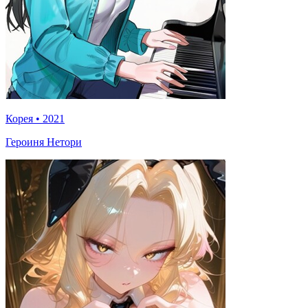
Корея
•
2021
Героиня Нетори