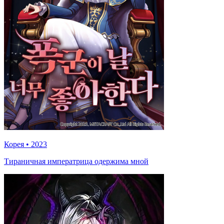
Корея
•
2023
Тираничная императрица одержима мной