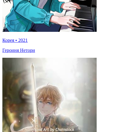
Корея
•
2021
Героиня Нетори