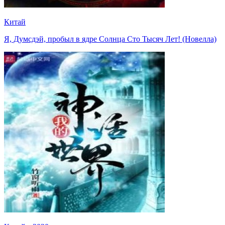
Китай
Я, Думсдэй, пробыл в ядре Солнца Сто Тысяч Лет! (Новелла)