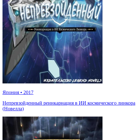
Япония
•
2017
Непревзойденный реинкарнация в ИИ космического линкора
(Новелла)