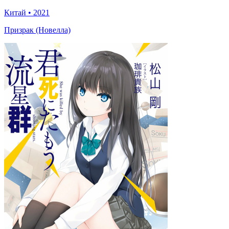
Китай
•
2021
Призрак (Новелла)