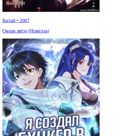
Китай
•
2007
Океан звёзд (Новелла)