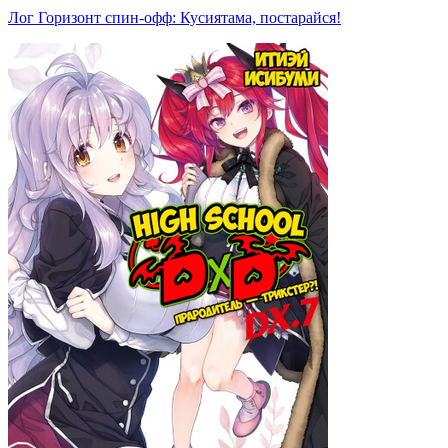
Лог Горизонт спин-офф: Кусиятама, постарайся!