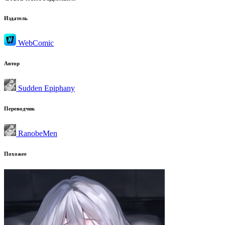
Издатель
WebComic
Автор
Sudden Epiphany
Переводчик
RanobeMen
Похожее