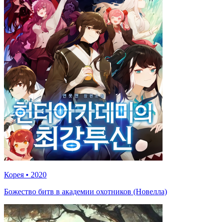
Корея
•
2020
Божество битв в академии охотников (Новелла)