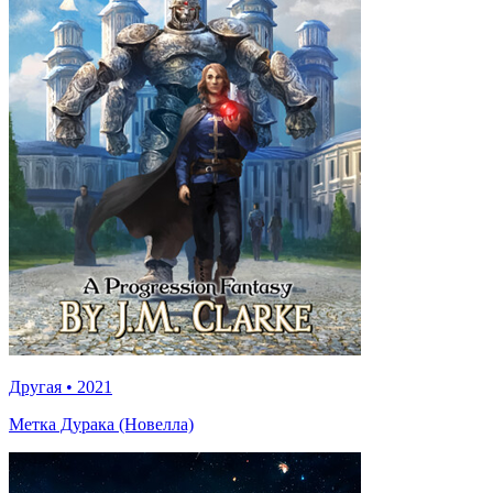
Другая
•
2021
Метка Дурака (Новелла)