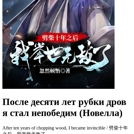
После десяти лет рубки дров
я стал непобедим (Новелла)
After ten years of chopping wood, I became invincible / 劈柴十年