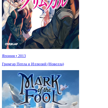
Япония
•
2013
Гримгар Пепла и Иллюзий (Новелла)