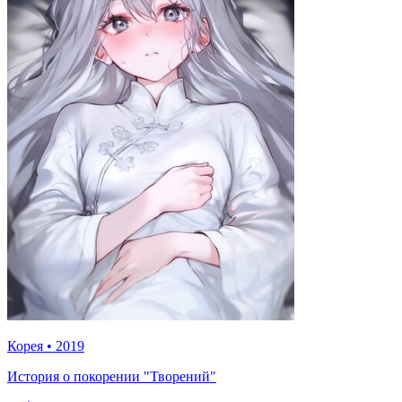
Корея
•
2019
История о покорении "Творений"